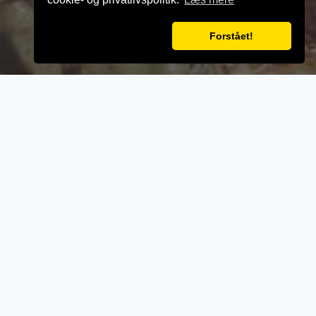
Forstået!
VELKOMMEN TIL
Star Pizza
Du Ringer, Vi Bringer
86 30 04 80
Da vi åbnede tilbage i 1994, stræbede vi efter at levere god
mad til rimelige penge. og 16år senere har det vist sig at
være sket. Vi har fundet ud af at vores afslappet miljø i
butikken såvel som Grenaa, har gjort denne plads til et helt
unikt samlepunkt.