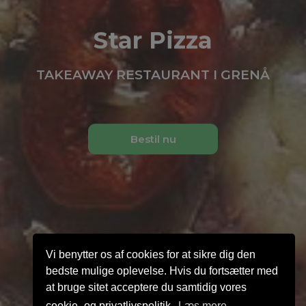
Star Pizza
TAKEAWAY RESTAURANT I GRENÅ
Bestil nu
Vi benytter os af cookies for at sikre dig den
bedste mulige oplevelse. Hvis du fortsætter med
at bruge sitet acceptere du samtidig vores
cookie- og privatlivspolitik.
Læs mere